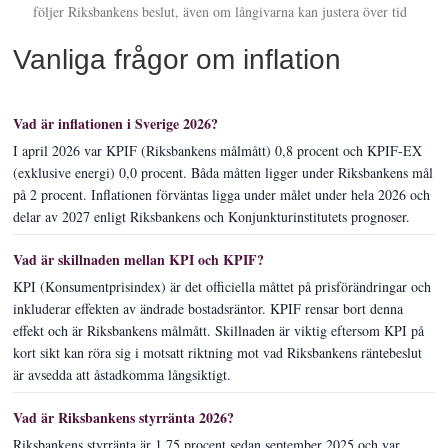
följer Riksbankens beslut, även om långivarna kan justera över tid
Vanliga frågor om inflation
Vad är inflationen i Sverige 2026?
I april 2026 var KPIF (Riksbankens målmått) 0,8 procent och KPIF-EX
(exklusive energi) 0,0 procent. Båda måtten ligger under Riksbankens mål
på 2 procent. Inflationen förväntas ligga under målet under hela 2026 och
delar av 2027 enligt Riksbankens och Konjunkturinstitutets prognoser.
Vad är skillnaden mellan KPI och KPIF?
KPI (Konsumentprisindex) är det officiella måttet på prisförändringar och
inkluderar effekten av ändrade bostadsräntor. KPIF rensar bort denna
effekt och är Riksbankens målmått. Skillnaden är viktig eftersom KPI på
kort sikt kan röra sig i motsatt riktning mot vad Riksbankens räntebeslut
är avsedda att åstadkomma långsiktigt.
Vad är Riksbankens styrränta 2026?
Riksbankens styrränta är 1,75 procent sedan september 2025 och var