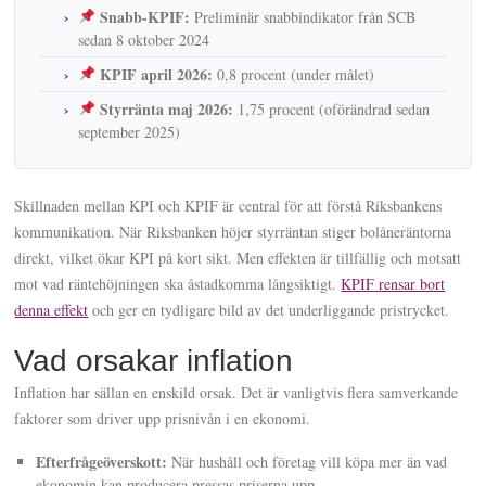
Snabb-KPIF:
Preliminär snabbindikator från SCB
sedan 8 oktober 2024
KPIF april 2026:
0,8 procent (under målet)
Styrränta maj 2026:
1,75 procent (oförändrad sedan
september 2025)
Skillnaden mellan KPI och KPIF är central för att förstå Riksbankens
kommunikation. När Riksbanken höjer styrräntan stiger bolåneräntorna
direkt, vilket ökar KPI på kort sikt. Men effekten är tillfällig och motsatt
mot vad räntehöjningen ska åstadkomma långsiktigt.
KPIF rensar bort
denna effekt
och ger en tydligare bild av det underliggande pristrycket.
Vad orsakar inflation
Inflation har sällan en enskild orsak. Det är vanligtvis flera samverkande
faktorer som driver upp prisnivån i en ekonomi.
Efterfrågeöverskott:
När hushåll och företag vill köpa mer än vad
ekonomin kan producera pressas priserna upp