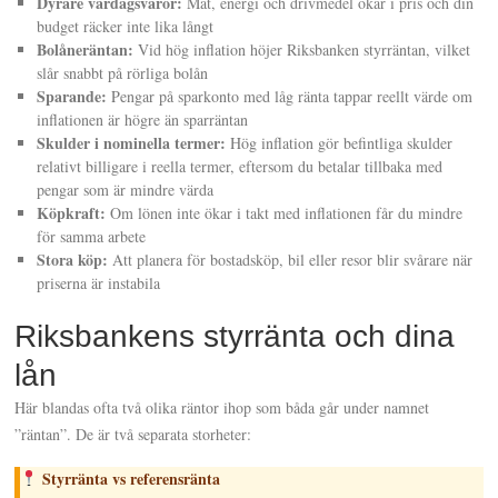
Dyrare vardagsvaror:
Mat, energi och drivmedel ökar i pris och din
budget räcker inte lika långt
Bolåneräntan:
Vid hög inflation höjer Riksbanken styrräntan, vilket
slår snabbt på rörliga bolån
Sparande:
Pengar på sparkonto med låg ränta tappar reellt värde om
inflationen är högre än sparräntan
Skulder i nominella termer:
Hög inflation gör befintliga skulder
relativt billigare i reella termer, eftersom du betalar tillbaka med
pengar som är mindre värda
Köpkraft:
Om lönen inte ökar i takt med inflationen får du mindre
för samma arbete
Stora köp:
Att planera för bostadsköp, bil eller resor blir svårare när
priserna är instabila
Riksbankens styrränta och dina
lån
Här blandas ofta två olika räntor ihop som båda går under namnet
”räntan”. De är två separata storheter:
Styrränta vs referensränta