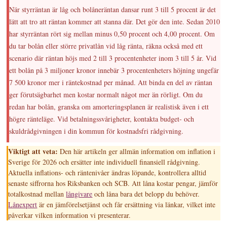
När styrräntan är låg och bolåneräntan dansar runt 3 till 5 procent är det
lätt att tro att räntan kommer att stanna där. Det gör den inte. Sedan 2010
har styrräntan rört sig mellan minus 0,50 procent och 4,00 procent. Om
du tar bolån eller större privatlån vid låg ränta, räkna också med ett
scenario där räntan höjs med 2 till 3 procentenheter inom 3 till 5 år. Vid
ett bolån på 3 miljoner kronor innebär 3 procentenheters höjning ungefär
7 500 kronor mer i räntekostnad per månad. Att binda en del av räntan
ger förutsägbarhet men kostar normalt något mer än rörligt. Om du
redan har bolån, granska om amorteringsplanen är realistisk även i ett
högre ränteläge. Vid betalningssvårigheter, kontakta budget- och
skuldrådgivningen i din kommun för kostnadsfri rådgivning.
Viktigt att veta:
Den här artikeln ger allmän information om inflation i
Sverige för 2026 och ersätter inte individuell finansiell rådgivning.
Aktuella inflations- och räntenivåer ändras löpande, kontrollera alltid
senaste siffrorna hos Riksbanken och SCB. Att låna kostar pengar, jämför
totalkostnad mellan
långivare
och låna bara det belopp du behöver.
Lånexpert
är en jämförelsetjänst och får ersättning via länkar, vilket inte
påverkar vilken information vi presenterar.