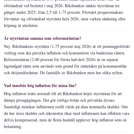
oförändrad vid beslutet i maj 2026. Riksbanken sänkte styrräntan tre
gånger under 2025, från 2,5 till 1,75 procent. Flertalet prognosmakare
förväntar sig oförändrad styrränta hela 2026, men varken sänkning eller
höjning är utesluten.
Är styrräntan samma som referensräntan?
Nej. Riksbankens styrränta (1,75 procent maj 2026) är ett penningpolitiskt
verktyg som ska påverka inflation och konsumtion via bankernas räntor.
Referensräntan (2,00 procent för första halvåret 2026) är en separat
lagstadgad ränta som används som grund för räntetaket på konsumentlån
och dröjsmålsräntan. De fastställs av Riksbanken men har olika syften.
Vad innebär hög inflation för mina lån?
Hög inflation leder normalt till att Riksbanken höjer styrräntan för att
dämpa prisuppgången. Det gör rörliga bolån och privatlån dyrare.
Samtidigt minskar inflationen reellt värde på dina nominella skulder. Om
du har stora skulder och inkomsten ökar med inflationen kan effekten vara
delvis kompenserad, men de flesta hushåll upplever hög inflation som en
belastning.