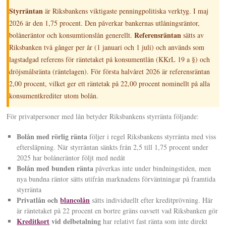
Styrräntan
är Riksbankens viktigaste penningpolitiska verktyg. I maj
2026 är den 1,75 procent. Den påverkar bankernas utlåningsräntor,
Referensräntan
bolåneräntor och konsumtionslån generellt.
sätts av
Riksbanken två gånger per år (1 januari och 1 juli) och används som
lagstadgad referens för räntetaket på konsumentlån (KKrL 19 a §) och
dröjsmålsränta (räntelagen). För första halvåret 2026 är referensräntan
2,00 procent, vilket ger ett räntetak på 22,00 procent nominellt på alla
konsumentkrediter utom bolån.
För privatpersoner med lån betyder Riksbankens styrränta följande:
Bolån med rörlig ränta
följer i regel Riksbankens styrränta med viss
eftersläpning. När styrräntan sänkts från 2,5 till 1,75 procent under
2025 har bolåneräntor följt med nedåt
Bolån med bunden ränta
påverkas inte under bindningstiden, men
nya bundna räntor sätts utifrån marknadens förväntningar på framtida
styrränta
Privatlån och
blancolån
sätts individuellt efter kreditprövning. Här
är räntetaket på 22 procent en bortre gräns oavsett vad Riksbanken gör
Kreditkort
vid delbetalning
har relativt fast ränta som inte direkt