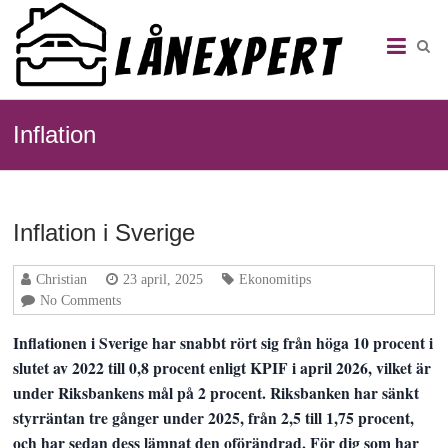
Skip
Lånexpert
to
–
content
Välkommen
till
experten
Inflation
på
lån
Inflation i Sverige
Christian
23 april, 2025
Ekonomitips
No Comments
Inflationen i Sverige har snabbt rört sig från höga 10 procent i
slutet av 2022 till 0,8 procent enligt KPIF i april 2026, vilket är
under Riksbankens mål på 2 procent. Riksbanken har sänkt
styrräntan tre gånger under 2025, från 2,5 till 1,75 procent,
och har sedan dess lämnat den oförändrad. För dig som har