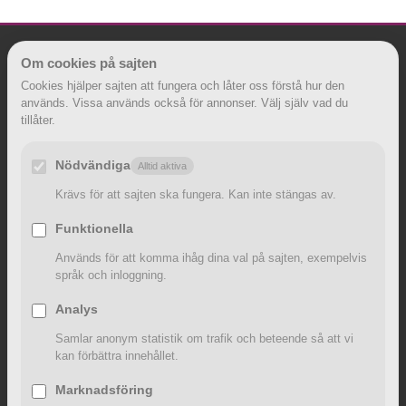
Om cookies på sajten
SENASTE INLÄGGEN
Cookies hjälper sajten att fungera och låter oss förstå hur den
används. Vissa används också för annonser. Välj själv vad du
Uppläggningsavgift på blancolån
tillåter.
Så undviker du aviavgift på lån
Nödvändiga
Alltid aktiva
Låna pengar direkt
Krävs för att sajten ska fungera. Kan inte stängas av.
Bensinpris i Sverige
Funktionella
Klimatförändringar och din ekonomi
Används för att komma ihåg dina val på sajten, exempelvis
INFORMATION
språk och inloggning.
Analys
Lånexpert – din tillförlitliga guide inom lånens värld!
Samlar anonym statistik om trafik och beteende så att vi
Kontakta Lånexpert – Vi är här för att hjälpa dig!
kan förbättra innehållet.
Redaktionen – Vi som skriver texter på Lånexperten
Marknadsföring