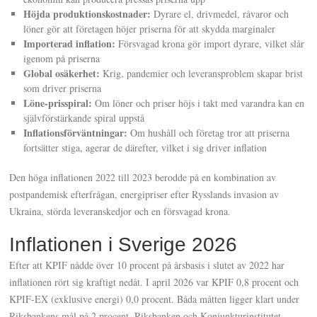
Höjda produktionskostnader:
Dyrare el, drivmedel, råvaror och
löner gör att företagen höjer priserna för att skydda marginaler
Importerad inflation:
Försvagad krona gör import dyrare, vilket slår
igenom på priserna
Global osäkerhet:
Krig, pandemier och leveransproblem skapar brist
som driver priserna
Löne-prisspiral:
Om löner och priser höjs i takt med varandra kan en
självförstärkande spiral uppstå
Inflationsförväntningar:
Om hushåll och företag tror att priserna
fortsätter stiga, agerar de därefter, vilket i sig driver inflation
Den höga inflationen 2022 till 2023 berodde på en kombination av
postpandemisk efterfrågan, energipriser efter Rysslands invasion av
Ukraina, störda leveranskedjor och en försvagad krona.
Inflationen i Sverige 2026
Efter att KPIF nådde över 10 procent på årsbasis i slutet av 2022 har
inflationen rört sig kraftigt nedåt. I april 2026 var KPIF 0,8 procent och
KPIF-EX (exklusive energi) 0,0 procent. Båda måtten ligger klart under
Riksbankens mål på 2 procent. Riksbanken och Konjunkturinstitutet