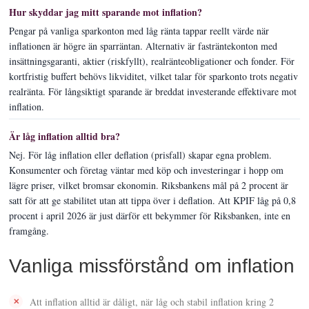
Hur skyddar jag mitt sparande mot inflation?
Pengar på vanliga sparkonton med låg ränta tappar reellt värde när
inflationen är högre än sparräntan. Alternativ är fasträntekonton med
insättningsgaranti, aktier (riskfyllt), realränteobligationer och fonder. För
kortfristig buffert behövs likviditet, vilket talar för sparkonto trots negativ
realränta. För långsiktigt sparande är breddat investerande effektivare mot
inflation.
Är låg inflation alltid bra?
Nej. För låg inflation eller deflation (prisfall) skapar egna problem.
Konsumenter och företag väntar med köp och investeringar i hopp om
lägre priser, vilket bromsar ekonomin. Riksbankens mål på 2 procent är
satt för att ge stabilitet utan att tippa över i deflation. Att KPIF låg på 0,8
procent i april 2026 är just därför ett bekymmer för Riksbanken, inte en
framgång.
Vanliga missförstånd om inflation
Att inflation alltid är dåligt, när låg och stabil inflation kring 2