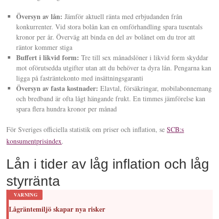
Översyn av lån:
Jämför aktuell ränta med erbjudanden från
konkurrenter. Vid stora bolån kan en omförhandling spara tusentals
kronor per år. Överväg att binda en del av bolånet om du tror att
räntor kommer stiga
Buffert i likvid form:
Tre till sex månadslöner i likvid form skyddar
mot oförutsedda utgifter utan att du behöver ta dyra lån. Pengarna kan
ligga på fasträntekonto med insättningsgaranti
Översyn av fasta kostnader:
Elavtal, försäkringar, mobilabonnemang
och bredband är ofta lågt hängande frukt. En timmes jämförelse kan
spara flera hundra kronor per månad
För Sveriges officiella statistik om priser och inflation, se
SCB:s
konsumentprisindex
.
Lån i tider av låg inflation och låg
styrränta
VARNING
Lågräntemiljö skapar nya risker