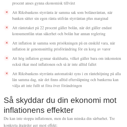
procent anses gynna ekonomisk tillväxt
Att Riksbankens styrränta är samma sak som bolåneräntan, när
banken sätter sin egen ränta utifrån styrräntan plus marginal
Att räntetaket på 22 procent gäller bolån, när det gäller endast
konsumentlån utan säkerhet och bolån har annan reglering
Att inflation är samma som prisökningen på en enskild vara, när
inflation är genomsnittlig prisförändring för en korg av varor
Att hög inflation gynnar skuldsatta, vilket gäller bara om inkomsten
också ökar med inflationen och så är inte alltid fallet
Att Riksbankens styrränta automatiskt syns i en räntehöjning på alla
lån samma dag, när det finns alltid eftersläpning och bankerna kan
välja att inte fullt ut föra över förändringen
Så skyddar du din ekonomi mot
inflationens effekter
Du kan inte stoppa inflationen, men du kan minska din sårbarhet. Tre
konkreta åtgärder ger mest effekt: